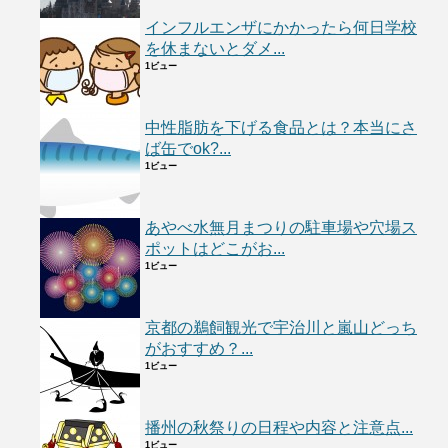
インフルエンザにかかったら何日学校
を休まないとダメ...
1ビュー
中性脂肪を下げる食品とは？本当にさ
ば缶でok?...
1ビュー
あやべ水無月まつりの駐車場や穴場ス
ポットはどこがお...
1ビュー
京都の鵜飼観光で宇治川と嵐山どっち
がおすすめ？...
1ビュー
播州の秋祭りの日程や内容と注意点...
1ビュー