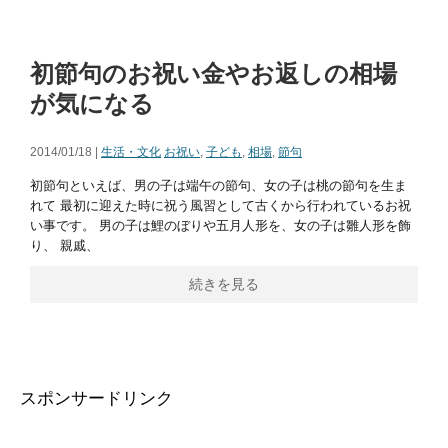
初節句のお祝い金やお返しの相場
が気になる
2014/01/18 |
生活・文化
お祝い
,
子ども
,
相場
,
節句
初節句といえば、男の子は端午の節句、女の子は桃の節句を生ま
れて 最初に迎えた時に祝う風習として古くから行われているお祝
い事です。 男の子は鯉のぼりや五月人形を、女の子は雛人形を飾
り、 親戚、
続きを見る
スポンサードリンク