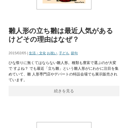
雛人形の立ち雛は最近人気がある
けどその理由はなぜ？
2015/02/05 |
生活・文化
お祝い
,
子ども
,
節句
ひな祭りに無くてはならない雛人形。種類も豊富で選ぶのが大変
で すよね？ でも最近「立ち雛」という雛人形がにわかに注目を集
めていて、雛 人形専門店やデパートの特設会場でも展示販売され
ています。
続きを見る