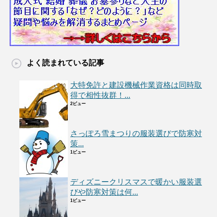
よく読まれている記事
大特免許と建設機械作業資格は同時取
得で相性抜群！...
2ビュー
さっぽろ雪まつりの服装選びで防寒対
策...
1ビュー
ディズニークリスマスで暖かい服装選
びや防寒対策は何...
1ビュー