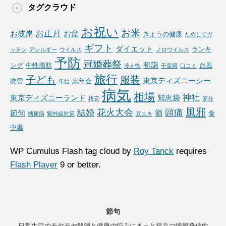
タグクラウド
お祝い
お米
お正月
お彼岸
お盆
きょうの健康
ためしてガ
ギフト
ダイエット
ランキ
ッテン
アレルギー
ウイルス
ノロウイルス
予防
冠婚葬祭
初詣
ング
中性脂肪
台風
冷え性
千葉県
口コミ
旅行
子ども
服装
東京ディズニーシー
吹雪
忘年会
年始
病気
相場
神社
東京ディズニーランド
知恵袋
格安
節分
風邪
花火大会
頭痛
結婚
節句
酒
食
糖尿病
紫外線対策
豆まき
中毒
WP Cumulus Flash tag cloud by
Roy Tanck
requires
Flash Player
9 or better.
節句
日常生活のモヤモヤ解消と健康の悩みにきっと役立つ情報発信中