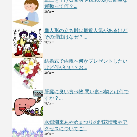
運動って何？...
1ビュー
雛人形の立ち雛は最近人気があるけど
その理由はなぜ？...
1ビュー
結婚式で両親へ何かプレゼントしたい
けど何がいい？お...
1ビュー
肝臓に良い食べ物 悪い食べ物とは何で
すか？...
1ビュー
水郷潮来あやめまつりの開花情報やア
クセスについてご...
1ビュー