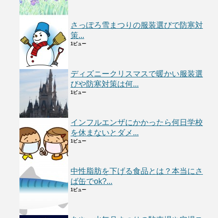
さっぽろ雪まつりの服装選びで防寒対
策...
1ビュー
ディズニークリスマスで暖かい服装選
びや防寒対策は何...
1ビュー
インフルエンザにかかったら何日学校
を休まないとダメ...
1ビュー
中性脂肪を下げる食品とは？本当にさ
ば缶でok?...
1ビュー